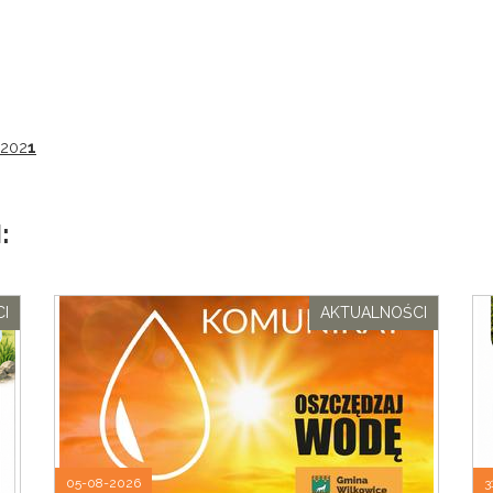
 202
1
:
I
AKTUALNOŚCI
05-08-2026
3