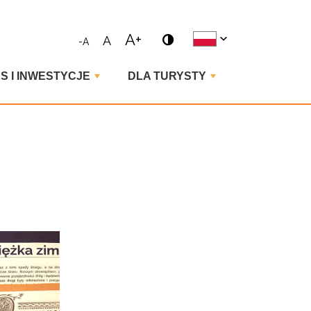
ne wyrażenie i naciśnij enter
A+
A
-A
S I INWESTYCJE
DLA TURYSTY