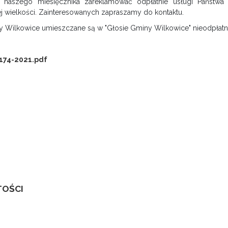
h naszego miesięcznika zareklamować odpłatnie usługi Państwa
j wielkości. Zainteresowanych zapraszamy do kontaktu.
y Wilkowice umieszczane są w "Głosie Gminy Wilkowice" nieodpłatn
 174-2021.pdf
TOŚCI