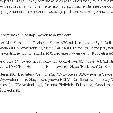
ny przez Urząd Gminy bezpłatny miesięcznik informacyjny dla mie
ych stron, a na nich gminne tematy i sprawy ważne dla mieszkańców.
ejnego numeru miesięcznika następuje pod koniec każdego miesiąc
 bezpłatnie w następujących lokalizacjach:
2), Mini-Sam (ul. J. Fałata 12), Sklep ABC (ul. Klimczoka 169a), Del
wiatan (ul. Wyzwolenia 6), Sklep ŻABKA (ul. Fałata 126, przy przyst
ki Publicznej (ul. Klimczoka 105), Delikatesy Wiejskie (ul. Kościelna 80
ndlowa 23), Sklep spożywczy (ul. Orczykowa 6), Fryzjer (ul. Szkoln
eka w MOK "Nad Borami" (ul. Handlowa 16), Sklep "Budzioch" (ul. Szkol
enia 196), Delikatesy Centrum (ul. Wyzwolenia 158), Piekarnia Czader 
. Wyzwolenia 113)
,
Stacja benzynowa BOMAR (ul. Swojska 3), Rolety 
iny (ul. Wyzwolenia 25)
,
Gminna Biblioteka Publiczna
,
Kwiaciarnie
Żywiecka 19.