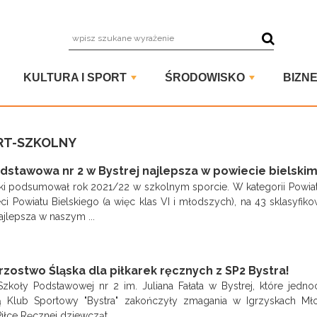
wpisz szuka
KULTURA I SPORT
ŚRODOWISKO
BIZNE
RT-SZKOLNY
dstawowa nr 2 w Bystrej najlepsza w powiecie bielski
ski podsumował rok 2021/22 w szkolnym sporcie. W kategorii Powi
eci Powiatu Bielskiego (a więc klas VI i młodszych), na 43 sklasyfik
ajlepsza w naszym ...
zostwo Śląska dla piłkarek ręcznych z SP2 Bystra!
zkoły Podstawowej nr 2 im. Juliana Fałata w Bystrej, które jedno
ją Klub Sportowy "Bystra" zakończyły zmagania w Igrzyskach Mł
iłce Ręcznej dziewcząt...