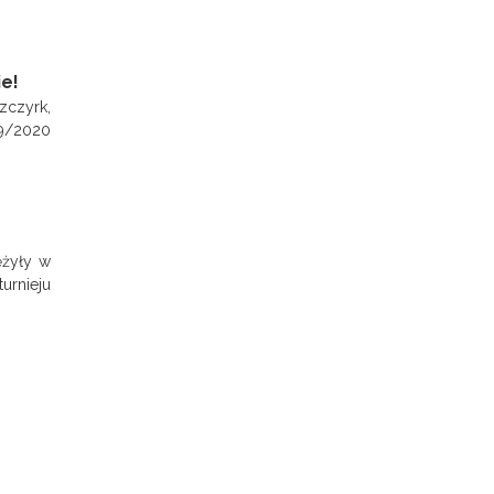
e!
zczyrk,
19/2020
ężyły w
urnieju