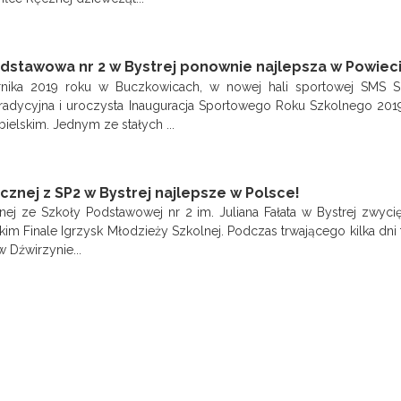
dstawowa nr 2 w Bystrej ponownie najlepsza w Powieci
rnika 2019 roku w Buczkowicach, w nowej hali sportowej SMS S
tradycyjna i uroczysta Inauguracja Sportowego Roku Szkolnego 20
ielskim. Jednym ze stałych ...
ęcznej z SP2 w Bystrej najlepsze w Polsce!
cznej ze Szkoły Podstawowej nr 2 im. Juliana Fałata w Bystrej zwyci
im Finale Igrzysk Młodzieży Szkolnej. Podczas trwającego kilka dni t
 Dźwirzynie...