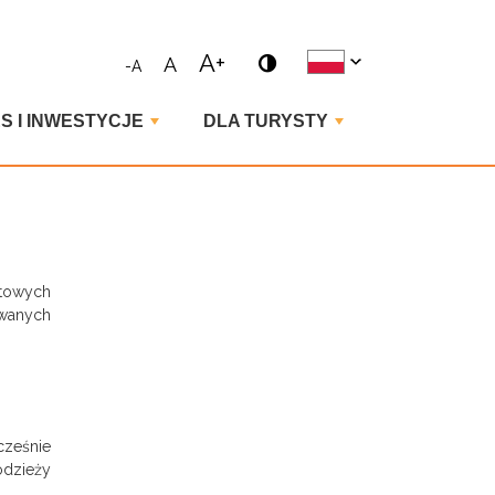
ne wyrażenie i naciśnij enter
A+
A
-A
S I INWESTYCJE
DLA TURYSTY
m
atowych
owanych
cześnie
odzieży