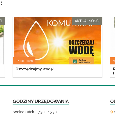
:
I
AKTUALNOŚCI
05-08-2026
3
Oszczędzajmy wodę!
R
i
GODZINY URZĘDOWANIA
O
poniedziałek 7.30 - 15.30