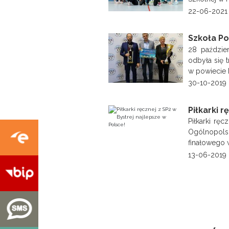
22-06-2021
Szkoła Po
28 paździe
odbyła się 
w powiecie b
30-10-2019
Piłkarki r
Piłkarki rę
Ogólnopolsk
finałowego w
13-06-2019