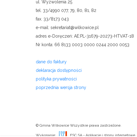
ul. Wyzwolenia 25
tel. 33/4990 077, 79, 80, 81, 82
fax. 33/8173 043
e-mail: sekretariat@wilkowice.pl
adres e-Doręczeń: AE:PL-31679-20273-HTVAT-18
Nr konta: 66 8133 0003 0000 0244 2000 0053
dane do faktury
deklaracja dostępności
polityka prywatności
poprzednia wersja strony
© Gmina Wilkowice Wszystkie prawa zastrzeżone.
Wykonanie:
ESC SA
-
Aplikacje i strony internetowe