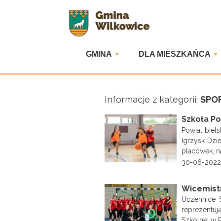
GMINA
DLA MIESZKAŃCA
Informacje z kategorii:
SPO
Szkoła Po
Powiat biel
Igrzysk Dzi
placówek, n
30-06-2022
Wicemistr
Uczennice S
reprezentu
Szkolnej w P