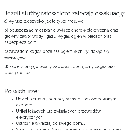
Jeżeli służby ratownicze zalecają ewakuację:
a) wyrusz tak szybko, jak to tylko możliwe,
b) opuszczając mieszkanie wyłącz energię elektryczną oraz
główny zawór wody i gazu, wygaś ogień w piecach oraz
zabezpiecz dom,
c) zawiadom kogoś poza zasięgiem wichury, dokąd się
ewakuujesz,
d) zabierz przygotowany zawczasu podręczny bagaż oraz
ciepłą odzież.
Po wichurze:
Udziel pierwszej pomocy rannym i poszkodowanym
osobom.
Unikaj leżących lub zwisających przewodów
elektrycznych.
Ostrożnie wkraczaj do swego domu.
Sprawdź instalację (gazową, elektryczną, wodociągową i