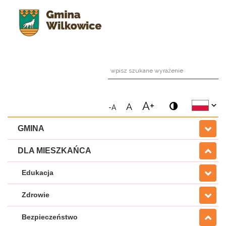
wpi
A+
A
-A
GMINA
DLA MIESZKAŃCA
Edukacja
Zdrowie
Bezpieczeństwo