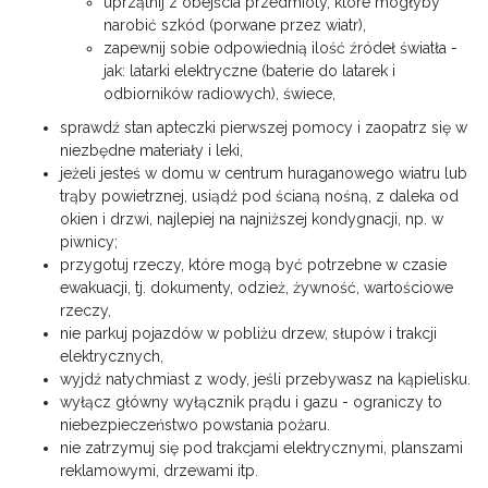
uprzątnij z obejścia przedmioty, które mogłyby
narobić szkód (porwane przez wiatr),
zapewnij sobie odpowiednią ilość źródeł światła -
jak: latarki elektryczne (baterie do latarek i
odbiorników radiowych), świece,
sprawdź stan apteczki pierwszej pomocy i zaopatrz się w
niezbędne materiały i leki,
jeżeli jesteś w domu w centrum huraganowego wiatru lub
trąby powietrznej, usiądź pod ścianą nośną, z daleka od
okien i drzwi, najlepiej na najniższej kondygnacji, np. w
piwnicy;
przygotuj rzeczy, które mogą być potrzebne w czasie
ewakuacji, tj. dokumenty, odzież, żywność, wartościowe
rzeczy,
nie parkuj pojazdów w pobliżu drzew, słupów i trakcji
elektrycznych,
wyjdź natychmiast z wody, jeśli przebywasz na kąpielisku.
wyłącz główny wyłącznik prądu i gazu - ograniczy to
niebezpieczeństwo powstania pożaru.
nie zatrzymuj się pod trakcjami elektrycznymi, planszami
reklamowymi, drzewami itp.