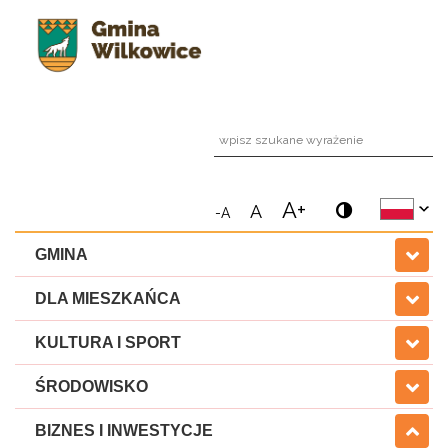
wpi
A+
A
-A
GMINA
DLA MIESZKAŃCA
KULTURA I SPORT
ŚRODOWISKO
BIZNES I INWESTYCJE