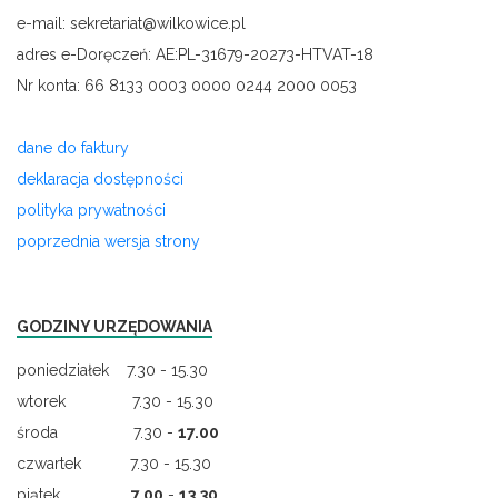
e-mail: sekretariat@wilkowice.pl
adres e-Doręczeń: AE:PL-31679-20273-HTVAT-18
Nr konta: 66 8133 0003 0000 0244 2000 0053
dane do faktury
deklaracja dostępności
polityka prywatności
poprzednia wersja strony
GODZINY URZĘDOWANIA
poniedziałek 7.30 - 15.30
wtorek 7.30 - 15.30
środa 7.30 -
17.00
czwartek 7.30 - 15.30
piątek
7.00
-
13.30