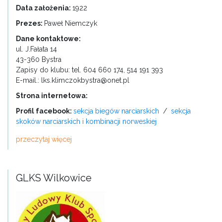
Data założenia:
1922
Prezes:
Paweł Niemczyk
Dane kontaktowe:
ul. J.Fałata 14
43-360 Bystra
Zapisy do klubu: tel. 604 660 174, 514 191 393
E-mail.: lks.klimczokbystra@onet.pl
Strona internetowa:
Profil facebook:
sekcja biegów narciarskich
/
sekcja
skoków narciarskich i kombinacji norweskiej
przeczytaj więcej
GLKS Wilkowice