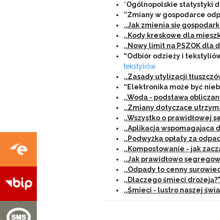
“
Ogólnopolskie statystyki
”Zmiany w gospodarce odp
,,Jak zmienia się gospoda
,,Kody kreskowe dla mies
,,Nowy limit na PSZOK dla
“Odbiór odzieży i tekstylió
tekstyliów
,,
Zasady utylizacji tłuszcz
“Elektronika może być nie
,,
Woda - podstawą obliczan
,,
Zmiany dotyczące utrzyma
,,
Wszystko o prawidłowej 
,,
Aplikacja wspomagająca
,,
Podwyżka opłaty za odpady
,,
Kompostowanie - jak zacz
,,
Jak prawidłowo segregowa
,,
Odpady to cenny surowie
,,
Dlaczego śmieci drożeją?
,,
Śmieci - lustro naszej św