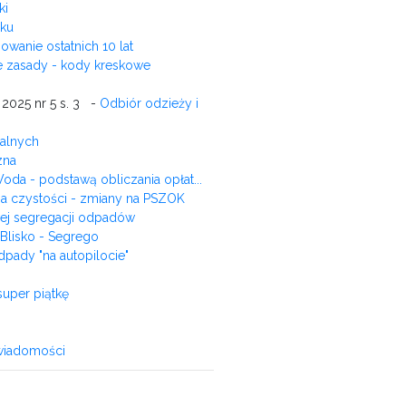
ki
oku
wanie ostatnich 10 lat
 zasady - kody kreskowe
 2025 nr 5 s. 3 -
Odbiór odzieży i
dalnych
zna
oda - podstawą obliczania opłat...
a czystości - zmiany na PSZOK
ej segregacji odpadów
 Blisko - Segrego
pady "na autopilocie"
super piątkę
świadomości