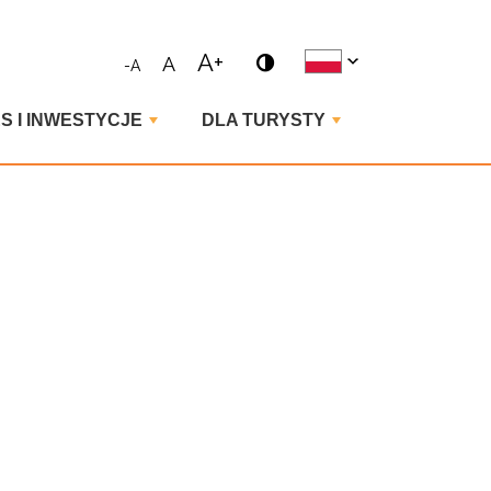
ne wyrażenie i naciśnij enter
A+
A
-A
S I INWESTYCJE
DLA TURYSTY