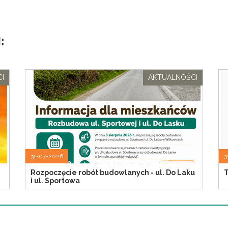
:
I
AKTUALNOŚCI
31-07-2026
3
Rozpoczęcie robót budowlanych - ul. Do Laku
T
i ul. Sportowa