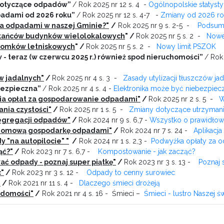
 dotyczące odpadów”
/ Rok 2025 nr 12 s. 4 -
Ogólnopolskie statysty
adami od 2026 roku”
/ Rok 2025 nr 12 s. 4-7 -
Zmiany od 2026 r
rka odpadami w naszej Gminie?
"
/
Rok 2025 nr 9 s. 2-5 -
Podsumo
zkańców budynków wielolokalowych
" /
Rok 2025 nr 5 s. 2 -
Nowe
 domków letniskowych
" /
Rok 2025 nr 5 s. 2 -
Nowy limit PSZOK
w - teraz (w czerwcu 2025 r.) również spod nieruchomości”
/ Rok
ów jadalnych"
/
Rok 2025 nr 4 s. 3 -
Zasady utylizacji tłuszczów ja
bezpieczna”
/ Rok 2025 nr 4 s. 4 -
Elektronika może być niebezpiec
ia opłat za gospodarowanie odpadami
"
/
Rok 2025 nr 2 s. 5 -
W
nia czystości
"
/
Rok 2025 nr 1 s. 5 -
Zmiany dotyczące utrzymani
segregacji odpadów
"
/
Rok 2024 nr 9 s. 6,7 -
Wszystko o prawidłow
 domową gospodarkę odpadami"
/
Rok 2024 nr 7 s. 24 -
Aplikacja
 "na autopilocie" "
/
Rok 2024 nr 1 s. 2,3 -
Podwyżka opłaty za od
ąć?"
/
Rok 2023 nr 7 s. 6,7 -
Kompostowanie - jak zacząć?
ć odpady - poznaj super piątkę"
/
Rok 2023 nr 3 s. 13 -
Poznaj 
c"
/
Rok 2023 nr 3 s. 12 -
Odpady to cenny surowiec
"
/
Rok 2021 nr 11 s. 4 -
Dlaczego śmieci drożeją
iadomości"
/
Rok 2021 nr 4 s. 16 - Śmieci –
Śmieci - lustro Naszej 