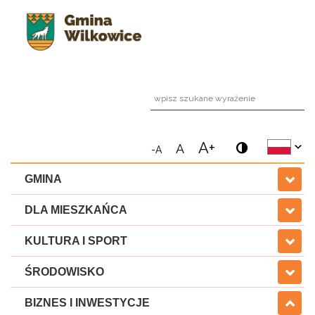
wpi
A+
A
-A
GMINA
DLA MIESZKAŃCA
KULTURA I SPORT
ŚRODOWISKO
BIZNES I INWESTYCJE