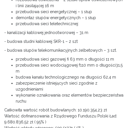
i linii zasilającej 16 m
przebudowa sieci energetycznej – 1 słup
demontaż słupów energetycznych – 1 słup
przebudowa sieci teletechnicznej:
- kanalizacji kablowej jednootworowej – 31 m
- budowa studni kablowej SKR-1 – 2 szt
- budowa słupów telekomunikacyjnych żelbetowych – 3 szt.
przebudowa sieci gazowej fi 63 mm o długości 11 m
przebudowa sieci wodociągowej f110 mm o długości31,5
m
budowa kanału technologicznego na długości 62,4 m
zabezpieczenie istniejących sieci zgodnie z
uzgodnieniami
wykonanie oznakowania oraz elementów bezpieczeństwa
ruchu
Całkowita wartość robót budowlanych: 10.190.354,23 zł
Wartość dofinansowania z Rządowego Funduszu Polski Ład:
9.680.836,52 zł ( 95% )
Wartość wkładu własnego: 509.517,71 ( 5% )