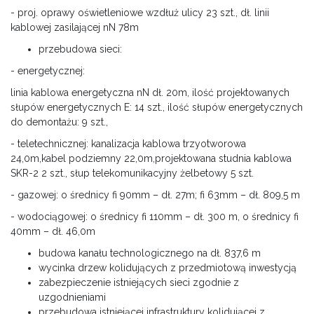
- proj. oprawy oświetleniowe wzdłuż ulicy 23 szt., dł. linii
kablowej zasilającej nN 78m
przebudowa sieci:
- energetycznej:
linia kablowa energetyczna nN dł. 20m, ilość projektowanych
słupów energetycznych E: 14 szt., ilość słupów energetycznych
do demontażu: 9 szt.,
- teletechnicznej: kanalizacja kablowa trzyotworowa
24,0m,kabel podziemny 22,0m,projektowana studnia kablowa
SKR-2 2 szt., słup telekomunikacyjny żelbetowy 5 szt.
- gazowej: o średnicy fi 90mm – dł. 27m; fi 63mm – dł. 809,5 m
- wodociągowej: o średnicy fi 110mm – dł. 300 m, o średnicy fi
40mm – dł. 46,0m
budowa kanału technologicznego na dł. 837,6 m
wycinka drzew kolidujących z przedmiotową inwestycją
zabezpieczenie istniejących sieci zgodnie z
uzgodnieniami
przebudowa istniejącej infrastruktury kolidującej z