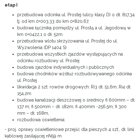
etap I
przebudowa odcinka ul. Prostej (ulicy klasy D) o dł. 817,34
tj. od km 0+003,33 do km 0+820,67,
budowa łącznika pomiędzy ul. Prostą a ul. Jagodową w
km 0+0422,1 o dł. 52m
przebudowa wlotu skrzyżowania ul. Prostej do ul.
Wyzwolenia (DP 1404 S)
przebudowa wszystkich zjazdów występujących na
odcinku rozbudowy ul. Prostej
budowa zjazdów indywidualnych i publicznych
budowa chodników wzdłuż rozbudowywanego odcinka
ul. Prostej
likwidacja 2 szt. rowów drogowych: Ri3 dł. 51,6m; Ri4 dł.
154,2m
budowa kanalizacji deszczowej o średnicy fi 600mm – dł.
137 m; fi 500mm – dł. 182m; fi 400mm -256,5m; fi 300
mm – dł. 168m,
rozbudowa oświetlenia:
- proj. oprawy oświetleniowe przejść dla pieszych 4 szt., dł. linii
kablowej zasilającej nN59 m