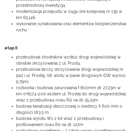
przedmiotową inwestycją
modernizacja przepustu w ciągu linii kolejowej nr 139 w
km 65,146
wykonanie oznakowania oraz elementów bezpieczeństwa
ruchu
etap II
przebudowa chodników wzdłuż drogi wojewódzkiej w
obrębie skrzyżowania z ul. Prostą,
przebudowa tarczy skrzyżowania drogi wojewódzkiej nr
942 i ul. Prostej, (dł. wlotu w pasie drogowym DW wynosi
9,75m),
rozbiórka i budowa zarurowania f 800mm dł. 27,25m w
km 0+817,4 pod wlotem ul. Prostej do drogi wojewódzkiej
wraz z przebudową rowu Ri2 na dł. 55,25m
budowa kanalizacji deszczowej o średnicy fi 600 mm o
długości 163,5 m
budowa wylotu W1 z kd wraz z przebudową i
profilowaniem rowu Ri1 na dł. 122m
rozbudowa oświetlenia – 2 sztuki opraw oświetleniowych