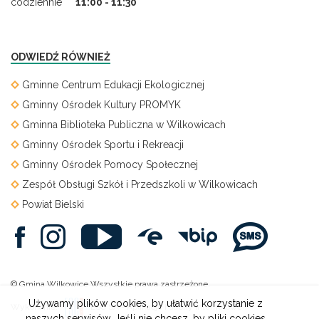
codziennie
11:00 - 11:30
ODWIEDŹ RÓWNIEŻ
Gminne Centrum Edukacji Ekologicznej
Gminny Ośrodek Kultury PROMYK
Gminna Biblioteka Publiczna w Wilkowicach
Gminny Ośrodek Sportu i Rekreacji
Gminny Ośrodek Pomocy Społecznej
Zespół Obsługi Szkół i Przedszkoli w Wilkowicach
Powiat Bielski
© Gmina Wilkowice Wszystkie prawa zastrzeżone.
Używamy plików cookies, by ułatwić korzystanie z
Wykonanie:
ESC SA
-
Aplikacje i strony internetowe
naszych serwisów. Jeśli nie chcesz, by pliki cookies