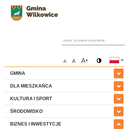
wpi
A+
A
-A
GMINA
DLA MIESZKAŃCA
KULTURA I SPORT
ŚRODOWISKO
BIZNES I INWESTYCJE