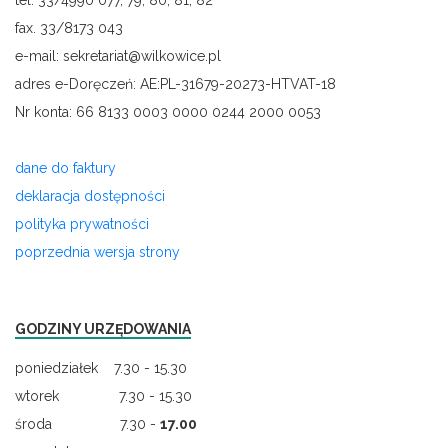
tel. 33/4990 077, 79, 80, 81, 82
fax. 33/8173 043
e-mail: sekretariat@wilkowice.pl
adres e-Doręczeń: AE:PL-31679-20273-HTVAT-18
Nr konta: 66 8133 0003 0000 0244 2000 0053
dane do faktury
deklaracja dostępności
polityka prywatności
poprzednia wersja strony
GODZINY URZĘDOWANIA
poniedziałek 7.30 - 15.30
wtorek 7.30 - 15.30
środa 7.30 -
17.00