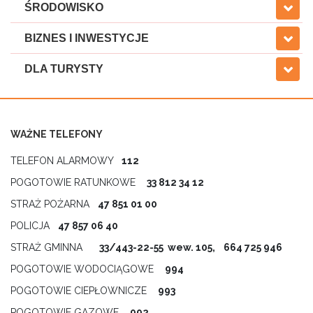
ŚRODOWISKO
BIZNES I INWESTYCJE
DLA TURYSTY
WAŻNE TELEFONY
TELEFON ALARMOWY
112
POGOTOWIE RATUNKOWE
33 812 34 12
STRAŻ POŻARNA
47 851 01 00
POLICJA
47 857 06 40
STRAŻ GMINNA
33/443-22-55 wew. 105, 664 725 946
POGOTOWIE WODOCIĄGOWE
994
POGOTOWIE CIEPŁOWNICZE
993
POGOTOWIE GAZOWE
992