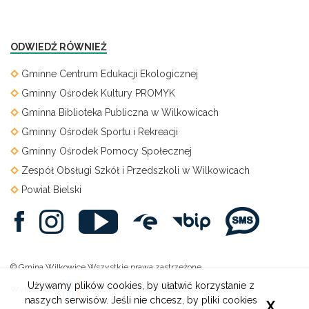
ODWIEDŹ RÓWNIEŻ
Gminne Centrum Edukacji Ekologicznej
Gminny Ośrodek Kultury PROMYK
Gminna Biblioteka Publiczna w Wilkowicach
Gminny Ośrodek Sportu i Rekreacji
Gminny Ośrodek Pomocy Społecznej
Zespół Obsługi Szkół i Przedszkoli w Wilkowicach
Powiat Bielski
© Gmina Wilkowice Wszystkie prawa zastrzeżone.
Używamy plików cookies, by ułatwić korzystanie z
Wykonanie:
ESC SA
-
Aplikacje i strony internetowe
naszych serwisów. Jeśli nie chcesz, by pliki cookies
X