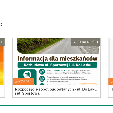
:
I
AKTUALNOŚCI
31-07-2026
3
Rozpoczęcie robót budowlanych - ul. Do Laku
T
i ul. Sportowa