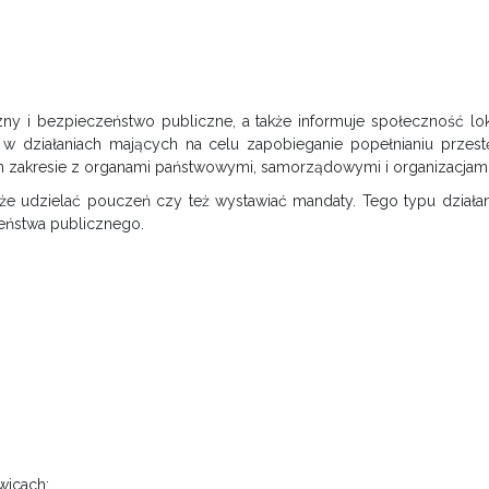
ny i bezpieczeństwo publiczne, a także informuje społeczność lok
zy w działaniach mających na celu zapobieganie popełnianiu prze
 zakresie z organami państwowymi, samorządowymi i organizacjam
e udzielać pouczeń czy też wystawiać mandaty. Tego typu działa
eństwa publicznego.
wicach: