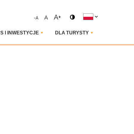
ne wyrażenie i naciśnij enter
A+
A
-A
S I INWESTYCJE
DLA TURYSTY