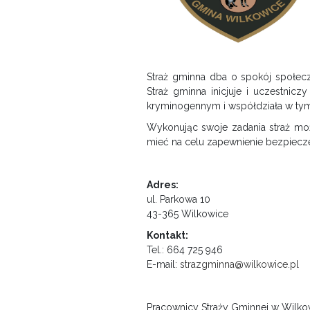
Straż gminna dba o
spokój społecz
Straż gminna inicjuje i uczestnic
kryminogennym i współdziała w tym
Wykonując swoje zadania straż moż
mieć na celu zapewnienie bezpiecz
Adres:
ul. Parkowa 10
43-365 Wilkowice
Kontakt:
Tel.: 664 725 946
E-mail:
strazgminna@wilkowice.pl
Pracownicy Straży Gminnej w Wilko