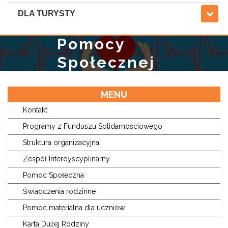
Gminny
DLA TURYSTY
Ośrodek
Pomocy
Społecznej
w
MENU
Wilkowicach
Kontakt
Programy z Funduszu Solidarnościowego
Struktura organizacyjna
Zespół Interdyscyplinarny
Pomoc Społeczna
Świadczenia rodzinne
Pomoc materialna dla uczniów
Karta Dużej Rodziny