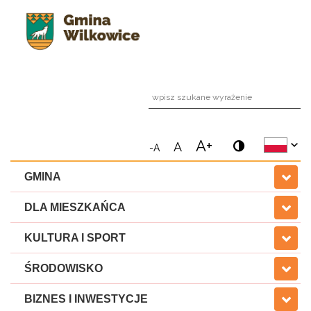
wpi
A+
A
-A
GMINA
DLA MIESZKAŃCA
KULTURA I SPORT
ŚRODOWISKO
BIZNES I INWESTYCJE