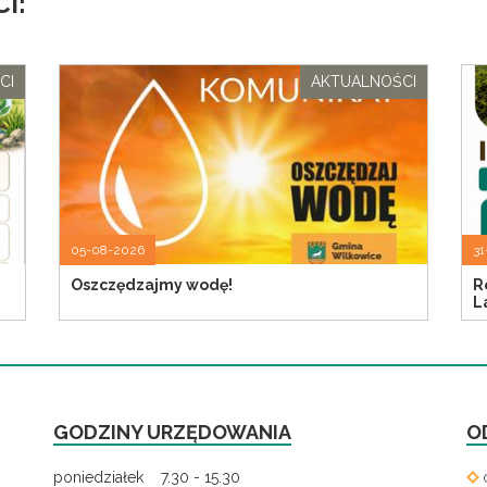
I:
CI
AKTUALNOŚCI
05-08-2026
31
Oszczędzajmy wodę!
R
L
GODZINY URZĘDOWANIA
O
poniedziałek 7.30 - 15.30