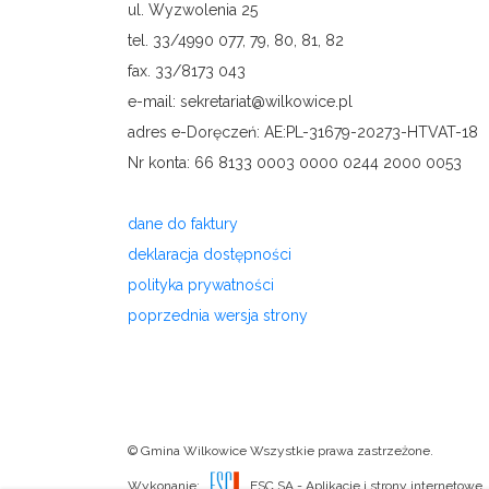
ul. Wyzwolenia 25
tel. 33/4990 077, 79, 80, 81, 82
fax. 33/8173 043
e-mail: sekretariat@wilkowice.pl
adres e-Doręczeń: AE:PL-31679-20273-HTVAT-18
Nr konta: 66 8133 0003 0000 0244 2000 0053
dane do faktury
deklaracja dostępności
polityka prywatności
poprzednia wersja strony
© Gmina Wilkowice Wszystkie prawa zastrzeżone.
Wykonanie:
ESC SA
-
Aplikacje i strony internetowe