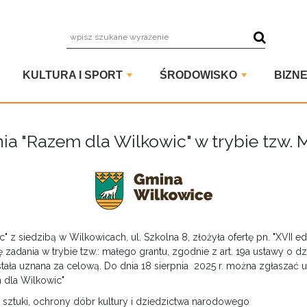
wpisz szuka
KULTURA I SPORT
ŚRODOWISKO
BIZNE
ia "Razem dla Wilkowic" w trybie tzw.
 z siedzibą w Wilkowicach, ul. Szkolna 8, złożyła ofertę pn. "XVII e
ję zadania w trybie tzw.: małego grantu, zgodnie z art. 19a ustawy o d
ostała uznana za celową. Do dnia 18 sierpnia 2025 r. można zgłaszać 
 dla Wilkowic"
y, sztuki, ochrony dóbr kultury i dziedzictwa narodowego