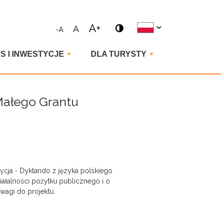
ne wyrażenie i naciśnij enter
A+
A
-A
S I INWESTYCJE
DLA TURYSTY
 Małego Grantu
dycja - Dyktando z języka polskiego
ziałalności pożytku publicznego i o
uwagi do projektu.