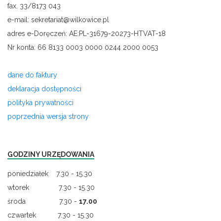
fax. 33/8173 043
e-mail: sekretariat@wilkowice.pl
adres e-Doręczeń: AE:PL-31679-20273-HTVAT-18
Nr konta: 66 8133 0003 0000 0244 2000 0053
dane do faktury
deklaracja dostępności
polityka prywatności
poprzednia wersja strony
GODZINY URZĘDOWANIA
poniedziałek 7.30 - 15.30
wtorek 7.30 - 15.30
środa 7.30 -
17.00
czwartek 7.30 - 15.30