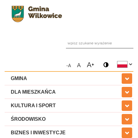
wpi
A+
A
-A
GMINA
DLA MIESZKAŃCA
KULTURA I SPORT
ŚRODOWISKO
BIZNES I INWESTYCJE