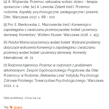
[4]
A. Wojnarska: Przemoc seksualna wobec dzieci – terapia
sprawców i ofiar, [w:] A. Lewicka-Zelent (red.): Przemoc
rodzinna. Aspekty psychologiczne, pedagogiczne i prawne,
Difin, Warszawa 2017, s. 88 - 100
[5]
Por. E. Bieńkowska, L. Mazowiecka (red.)
Konwencja o
zapobieganiu z zwalczaniu przemocywobec kobiet i przemocy
domowej. Komentarz
, Wolters Kluwer, Warszawa 2016, s. 453
[6]
Polska Wolna od przemocy wobec kobiet. Wybrane problemy
dotyczące wdrożenia Konwencji o zapobieganiu i zwalczaniu
przemocy wobec kobiet i przemocy domowej
, Amnesty
International, str. 21
[7]
Rodzinna tajemnica, Przemoc w rodzinach z problemem
alkoholowym
, Zespół Ogólnopolskiego Pogotowia dla Ofiar
Przemocy w Rodzinie „Niebieska Linia” Instytutu Psychologii
Zdrowia Polskiego Towarzystwa Psychologicznego, Warszawa
2021, s. 4.
Data publikacji:
2024-04-24
Tag:
gops