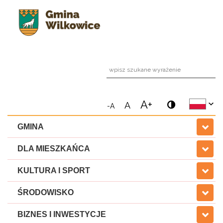
wpi
A+
A
-A
GMINA
DLA MIESZKAŃCA
KULTURA I SPORT
ŚRODOWISKO
BIZNES I INWESTYCJE