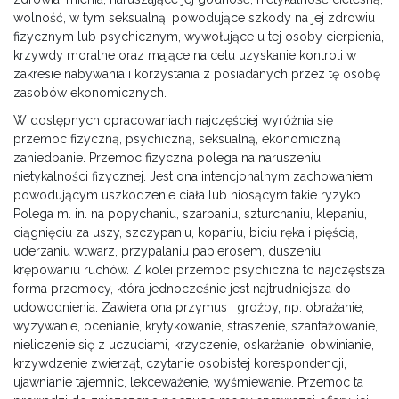
wolność, w tym seksualną, powodujące szkody na jej zdrowiu
fizycznym lub psychicznym, wywołujące u tej osoby cierpienia,
krzywdy moralne oraz mające na celu uzyskanie kontroli w
zakresie nabywania i korzystania z posiadanych przez tę osobę
zasobów ekonomicznych.
W dostępnych opracowaniach najczęściej wyróżnia się
przemoc fizyczną, psychiczną, seksualną, ekonomiczną i
zaniedbanie. Przemoc fizyczna polega na naruszeniu
nietykalności fizycznej. Jest ona intencjonalnym zachowaniem
powodującym uszkodzenie ciała lub niosącym takie ryzyko.
Polega m. in. na popychaniu, szarpaniu, szturchaniu, klepaniu,
ciągnięciu za uszy, szczypaniu, kopaniu, biciu ręka i pięścią,
uderzaniu wtwarz, przypalaniu papierosem, duszeniu,
krępowaniu ruchów. Z kolei przemoc psychiczna to najczęstsza
forma przemocy, która jednocześnie jest najtrudniejsza do
udowodnienia. Zawiera ona przymus i groźby, np. obrażanie,
wyzywanie, ocenianie, krytykowanie, straszenie, szantażowanie,
nieliczenie się z uczuciami, krzyczenie, oskarżanie, obwinianie,
krzywdzenie zwierząt, czytanie osobistej korespondencji,
ujawnianie tajemnic, lekceważenie, wyśmiewanie. Przemoc ta