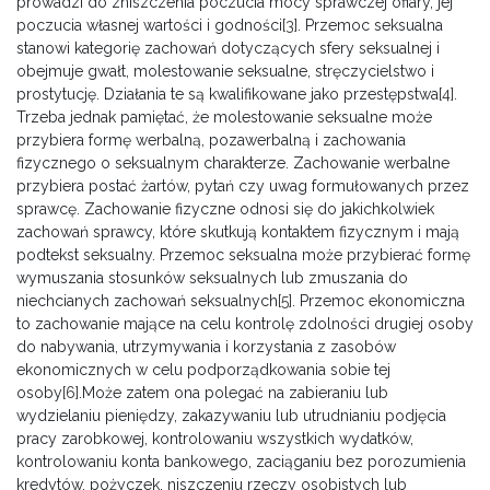
prowadzi do zniszczenia poczucia mocy sprawczej ofiary, jej
poczucia własnej wartości i godności
[3]
. Przemoc seksualna
stanowi kategorię zachowań dotyczących sfery seksualnej i
obejmuje gwałt, molestowanie seksualne, stręczycielstwo i
prostytucję. Działania te są kwalifikowane jako przestępstwa
[4]
.
Trzeba jednak pamiętać, że molestowanie seksualne może
przybiera formę werbalną, pozawerbalną i zachowania
fizycznego o seksualnym charakterze. Zachowanie werbalne
przybiera postać żartów, pytań czy uwag formułowanych przez
sprawcę. Zachowanie fizyczne odnosi się do jakichkolwiek
zachowań sprawcy, które skutkują kontaktem fizycznym i mają
podtekst seksualny. Przemoc seksualna może przybierać formę
wymuszania stosunków seksualnych lub zmuszania do
niechcianych zachowań seksualnych
[5]
. Przemoc ekonomiczna
to zachowanie mające na celu kontrolę zdolności drugiej osoby
do nabywania, utrzymywania i korzystania z zasobów
ekonomicznych w celu podporządkowania sobie tej
osoby
[6]
.Może zatem ona polegać na zabieraniu lub
wydzielaniu pieniędzy, zakazywaniu lub utrudnianiu podjęcia
pracy zarobkowej, kontrolowaniu wszystkich wydatków,
kontrolowaniu konta bankowego, zaciąganiu bez porozumienia
kredytów, pożyczek, niszczeniu rzeczy osobistych lub