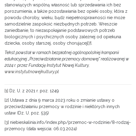
stanowiących wspólną własność lub sprzedawania ich bez
porozumienia, a także pozostawiania bez opieki osoby, która z
powodu choroby, wieku, bądź niepełnosprawności nie może
samodzielnie zaspokoić niezbędnych potrzeb. Wreszcie
zaniedbanie, to niezaspokajanie podstawowych potrzeb
biologicznych i psychicznych osoby zależnej od opiekuna
dziecka, osoby starszej, osoby chorującej
[7]
.
Tekst powstał w ramach bezpłatnej ogólnopolskiej kampanii
edukacyjnej „Przeciwdziałanie przemocy domowej” realizowanej w
2024 r. przez Fundację Instytut Nowej Kultury,
www.instytutnowejkultury.pl
[1]
Dz. U. z 2021 r. poz. 1249
[2]
Ustawa z dnia 9 marca 2023 roku o zmianie ustawy o
przeciwdziałaniu przemocy w rodzinie i niektórych innych
ustaw (Dz. U. poz. 535)
[3]
niebieskalinia.info/index.php/przemoc-w-rodzinie/8-rodzaj-
przemocy (data wejścia: 06.03.2024)