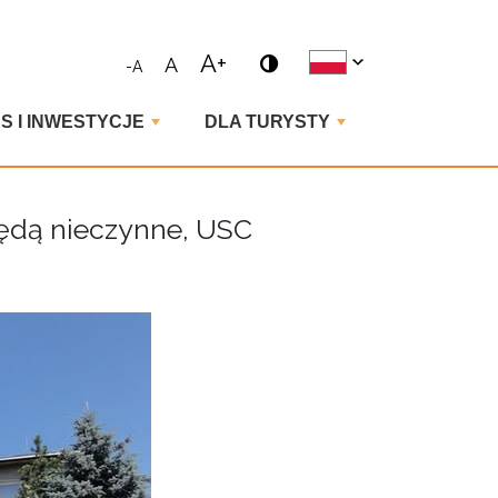
ne wyrażenie i naciśnij enter
A+
A
-A
S I INWESTYCJE
DLA TURYSTY
ędą nieczynne, USC