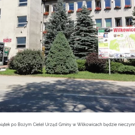
(piątek po Bożym Ciele) Urząd Gminy w Wilkowicach będzie nieczynn