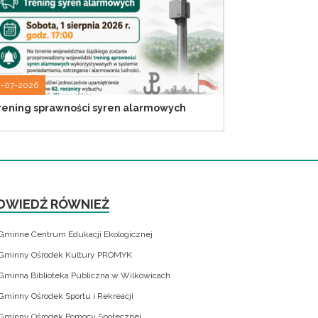
0-07-2026
rening sprawności syren alarmowych
DWIEDŹ RÓWNIEŻ
Gminne Centrum Edukacji Ekologicznej
Gminny Ośrodek Kultury PROMYK
Gminna Biblioteka Publiczna w Wilkowicach
Gminny Ośrodek Sportu i Rekreacji
Gminny Ośrodek Pomocy Społecznej