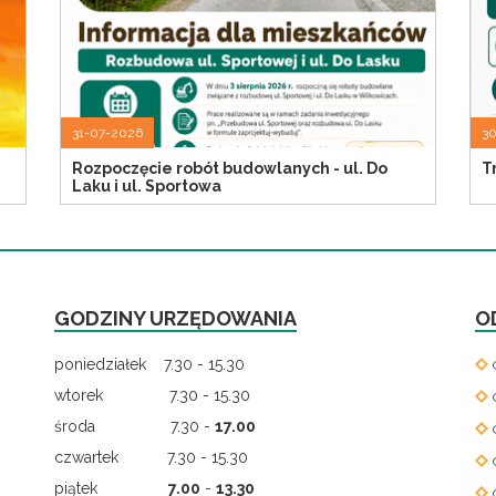
31-07-2026
3
Rozpoczęcie robót budowlanych - ul. Do
T
Laku i ul. Sportowa
GODZINY URZĘDOWANIA
O
poniedziałek 7.30 - 15.30
wtorek 7.30 - 15.30
środa 7.30 -
17.00
czwartek 7.30 - 15.30
piątek
7.00
-
13.30