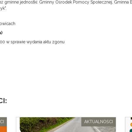
ż gminne jednostki: Gminny Ośrodek Pomocy Społecznej, Gminna Bibl
yk".
owicach
a)
.00 w sprawie wydania aktu zgonu
I:
CI
AKTUALNOŚCI