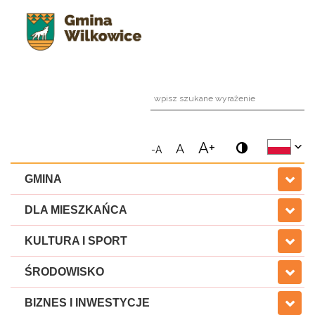
wpi
A+
A
-A
GMINA
DLA MIESZKAŃCA
KULTURA I SPORT
ŚRODOWISKO
BIZNES I INWESTYCJE