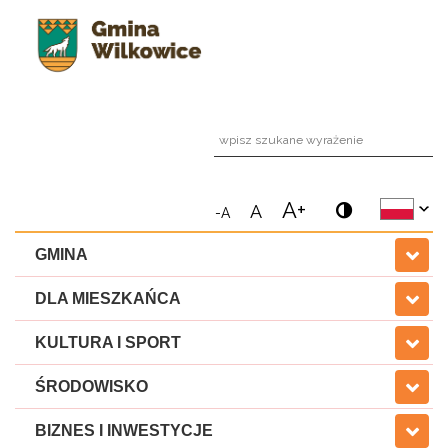
wpi
A+
A
-A
GMINA
DLA MIESZKAŃCA
KULTURA I SPORT
ŚRODOWISKO
BIZNES I INWESTYCJE