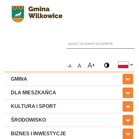
wpi
A+
A
-A
GMINA
DLA MIESZKAŃCA
KULTURA I SPORT
ŚRODOWISKO
BIZNES I INWESTYCJE