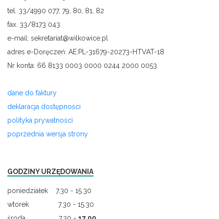
tel. 33/4990 077, 79, 80, 81, 82
fax. 33/8173 043
e-mail: sekretariat@wilkowice.pl
adres e-Doręczeń: AE:PL-31679-20273-HTVAT-18
Nr konta: 66 8133 0003 0000 0244 2000 0053
dane do faktury
deklaracja dostępności
polityka prywatności
poprzednia wersja strony
GODZINY URZĘDOWANIA
poniedziałek 7.30 - 15.30
wtorek 7.30 - 15.30
środa 7.30 -
17.00