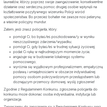
laureatów, którzy poprzez swoje zaangażowanie, konsekwentne
działanie oraz serdeczną pomoc drugiej osobie wpłynęli na
kształtowanie pozytywnego wizerunku Policji wśród
społeczeństwa. Bo przecież bohater nie zawsze nosi pelerynę,
a właśnie policyjny mundur.
Zatem, jeśli znasz policjanta, który:
pomógł Ci, bo byłaś/eś poszkodowana/y w wyniku
nieszczęśliwego zdarzenia/wypadku;
pomógł Ci, gdy byłaś/eś w trudnej sytuacji życiowej;
podał Ci rękę w najtrudniejszym momencie życia;
angażuje się w budowanie lokalnego systemu
pomocowego;
wyróżnia się wyjątkowym profesjonalizmem, empatyczną
postawą i umiejętnościami w obszarze indywidualnej
pomocy osobom pokrzywdzonym przestępstwem lub
doznającym przemocy domowej, wyślij zgłoszenie!
Zgodnie z Regulaminem Konkursu, zgłoszenia policjanta do
konkursu może dokonać osoba indywidualna, instytucja lub
organizacja.
Zapraszamy do zapoznania się z Regulaminem Konkursu oraz